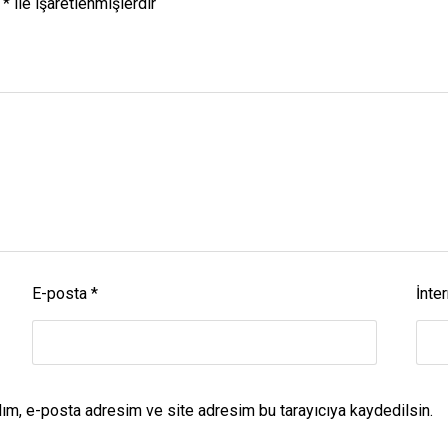
r
*
ile işaretlenmişlerdir
E-posta
*
İnter
dım, e-posta adresim ve site adresim bu tarayıcıya kaydedilsin.