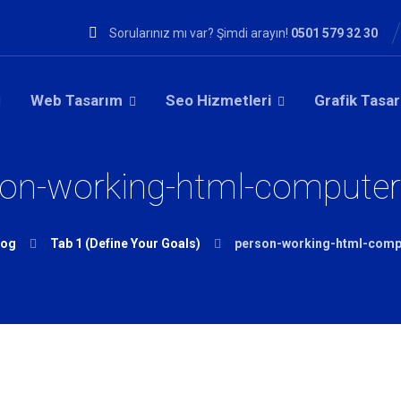
Sorularınız mı var? Şimdi arayın!
0501 579 32 30
Web Tasarım
Seo Hizmetleri
Grafik Tasa
son-working-html-computer
log
Tab 1 (Define Your Goals)
person-working-html-comp