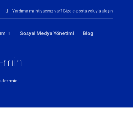
Yardıma mı ihtiyacınız var? Bize e-posta yoluyla ulaşın
rım
Sosyal Medya Yönetimi
Blog
-min
uter-min