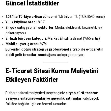
Güncel İstatistikler
2024’te Türkiye e-ticaret hacmi
: 1,5 trilyon TL (TÜBİSAD verisi)
Yıllık büyüme oranı
: %37
En çok satış yapılan sektörler
: Moda, elektronik, kozmetik, ev
dekorasyonu
En hızlı büyüyen kategori
: Market & hızlı teslimat (%65 artış)
Mobil alışveriş oranı
: %74
Bu veriler,
doğru strateji ve profesyonel altyapı ile e-ticaretin
ciddi gelir fırsatları sunduğunu
açıkça gösteriyor.
E-Ticaret Sitesi Kurma Maliyetini
Etkileyen Faktörler
E-ticaret sitesi maliyetleri, seçeceğiniz
altyapı türü
,
tasarım
seviyesi
,
entegrasyonlar
ve
güvenlik yatırımları
gibi birçok
faktöre bağlıdır. İşte en önemli unsurlar: