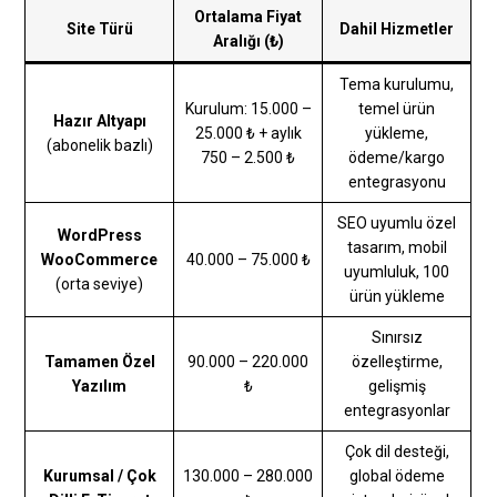
Ortalama Fiyat
Site Türü
Dahil Hizmetler
Aralığı (₺)
Tema kurulumu,
Kurulum: 15.000 –
temel ürün
Hazır Altyapı
25.000 ₺ + aylık
yükleme,
(abonelik bazlı)
750 – 2.500 ₺
ödeme/kargo
entegrasyonu
SEO uyumlu özel
WordPress
tasarım, mobil
WooCommerce
40.000 – 75.000 ₺
uyumluluk, 100
(orta seviye)
ürün yükleme
Sınırsız
Tamamen Özel
90.000 – 220.000
özelleştirme,
Yazılım
₺
gelişmiş
entegrasyonlar
Çok dil desteği,
Kurumsal / Çok
130.000 – 280.000
global ödeme