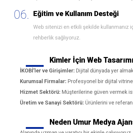
06.
Eğitim ve Kullanım Desteği
Web sitenizi en etkili şekilde kullanmanız 
rehberlik sağlıyoruz.
Kimler İçin Web Tasarım
İKOBİ’ler ve Girişimler:
Dijital dünyada yer almak
Kurumsal Firmalar:
Profesyonel bir dijital vitrin
Hizmet Sektörü:
Müşterilerine güven vermek iste
Üretim ve Sanayi Sektörü:
Ürünlerini ve referan
Neden Umur Medya Ajan
Alanında uzman ve yaratıcı bir ekiple çalışıyoruz.