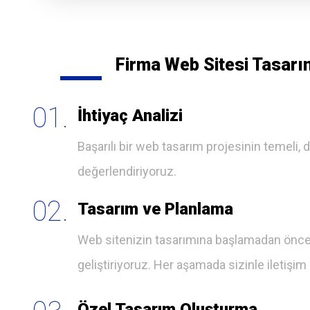
Firma Web Sitesi Tasarı
01.
İhtiyaç Analizi
Başarılı bir web tasarım projesinin temeli, do
değerlendiriyoruz.
02.
Tasarım ve Planlama
Web sitenizin tasarımına başlamadan önce, d
geliştiriyoruz. Her aşamada sizinle iletişim
Özel Tasarım Oluşturma