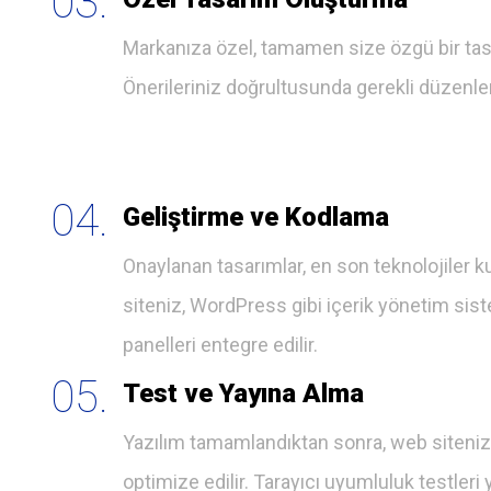
03.
Markanıza özel, tamamen size özgü bir tasarı
Önerileriniz doğrultusunda gerekli düzenlem
04.
Geliştirme ve Kodlama
Onaylanan tasarımlar, en son teknolojiler 
siteniz, WordPress gibi içerik yönetim siste
panelleri entegre edilir.
05.
Test ve Yayına Alma
Yazılım tamamlandıktan sonra, web sitenizi 
optimize edilir. Tarayıcı uyumluluk testleri y