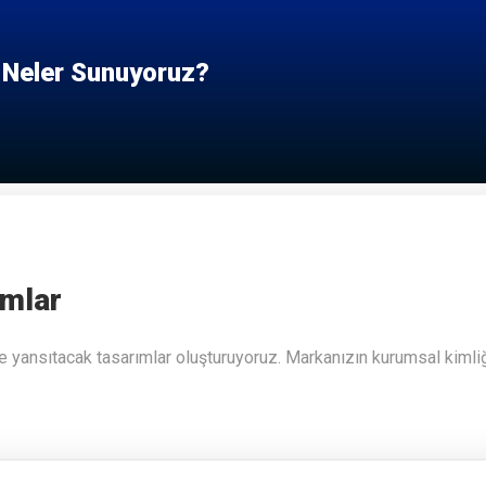
 Neler Sunuyoruz?
ımlar
 yansıtacak tasarımlar oluşturuyoruz. Markanızın kurumsal kimliğiy