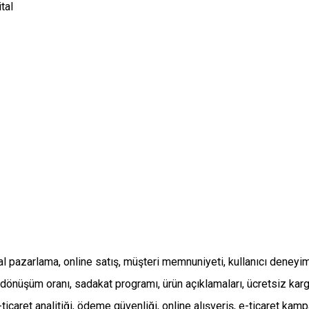
 dijital pazarlama, online satış, müşteri memnuniyeti, kullanıcı den
üşüm oranı, sadakat programı, ürün açıklamaları, ücretsiz kargo, e-
aret analitiği, ödeme güvenliği, online alışveriş, e-ticaret kampany