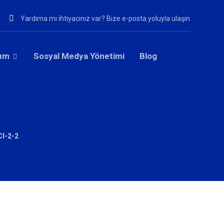
Yardıma mı ihtiyacınız var? Bize e-posta yoluyla ulaşın
rım
Sosyal Medya Yönetimi
Blog
I-2-2