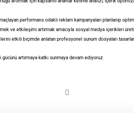
üğü artırmak için kapsamlı anahtar kelime analizi, içerik optimiz
maçlayan performans odaklı reklam kampanyaları planlanıp optim
mek ve etkileşimi artırmak amacıyla sosyal medya içerikleri üreti
erini etkili biçimde anlatan profesyonel sunum dosyaları tasarlan
aki gücünü artırmaya katkı sunmaya devam ediyoruz.