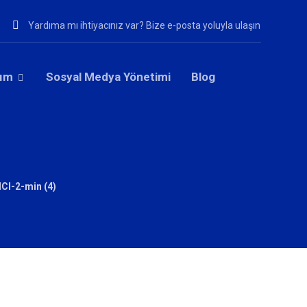
Yardıma mı ihtiyacınız var? Bize e-posta yoluyla ulaşın
rım
Sosyal Medya Yönetimi
Blog
)
I-2-min (4)