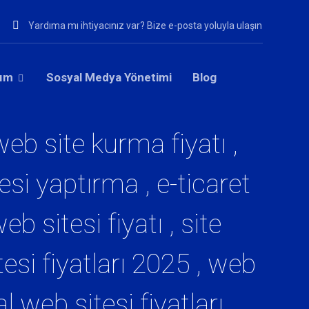
Yardıma mı ihtiyacınız var? Bize e-posta yoluyla ulaşın
rım
Sosyal Medya Yönetimi
Blog
web site kurma fiyatı ,
esi yaptırma , e-ticaret
web sitesi fiyatı , site
tesi fiyatları 2025 , web
 web sitesi fiyatları ,