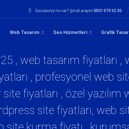
Sorularınız mı var? Şimdi arayın!
0501 579 32 30
Web Tasarım
Seo Hizmetleri
Grafik Tasa
025 , web tasarım fiyatları , 
atları , profesyonel web sit
r site fiyatları , özel yazılım 
press site fiyatları, web si
b site kurma fiyatı , kurumsal