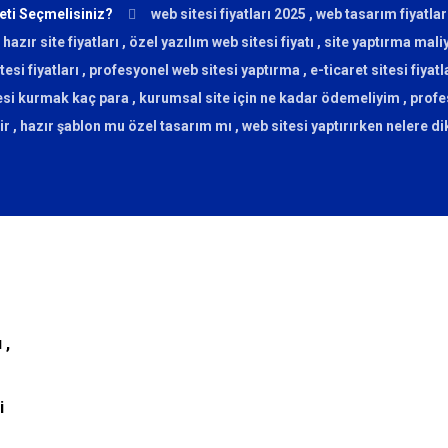
keti Seçmelisiniz?
web sitesi fiyatları 2025 , web tasarım fiyatlar
hazır site fiyatları , özel yazılım web sitesi fiyatı , site yaptırma mali
si fiyatları , profesyonel web sitesi yaptırma , e-ticaret sitesi fiyatları 
itesi kurmak kaç para , kurumsal site için ne kadar ödemeliyim , profes
dir , hazır şablon mu özel tasarım mı , web sitesi yaptırırken nelere di